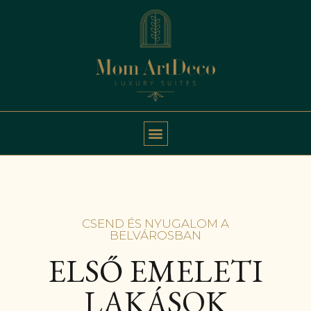
CSEND ÉS NYUGALOM A
BELVÁROSBAN
ELSŐ EMELETI
LAKÁSOK