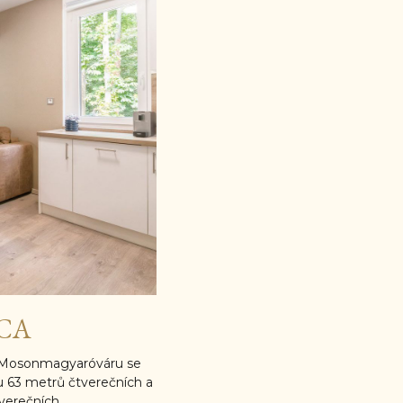
CA
 Mosonmagyaróváru se
u 63 metrů čtverečních a
verečních.