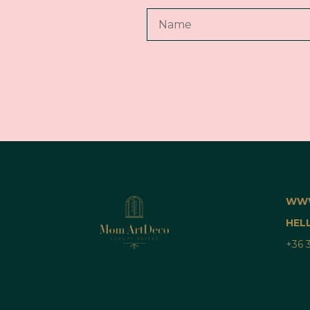
WWW
HEL
+36 