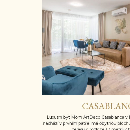
CASABLAN
Luxusní byt Mom ArtDeco Casablanca v
nachází v prvním patře, má obytnou ploch
terasu o rozloze 10 metrů čt