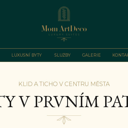
LUXUSNÍ BYTY
SLUŽBY
GALERIE
KONTA
KLID A TICHO V CENTRU MĚSTA
TY V PRVNÍM PA