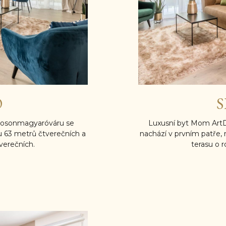
O
S
Mosonmagyaróváru se
Luxusní byt Mom Art
u 63 metrů čtverečních a
nachází v prvním patře,
verečních.
terasu o 