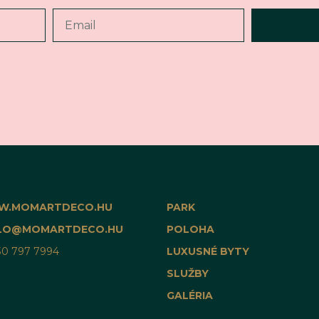
.MOMARTDECO.HU
PARK
LO@MOMARTDECO.HU
POLOHA
30 797 7994
LUXUSNÉ BYTY
SLUŽBY
GALÉRIA