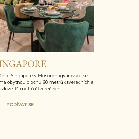
INGAPORE
Deco Singapore v Mosonmagyaróváru se
 má obytnou plochu 60 metrů čtverečních a
rozloze 14 metrů čtverečních.
PODÍVAT SE