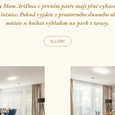
y Mom ArtDeco v prvním patře mají plně vybav
ložnice. Pokud vyjdete z prostorného slunného o
můžete se kochat výhledem na park z terasy.
SLUŽBY