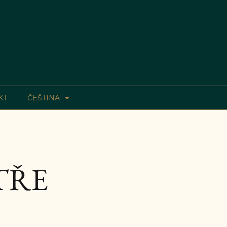
KT
ČEŠTINA
TŘE