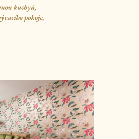
enou kuchyň,
bývacího pokoje,