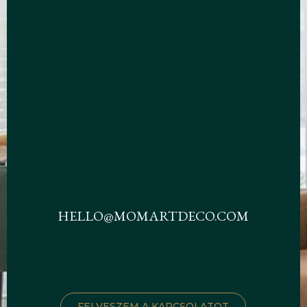
HELLO@MOMARTDECO.COM
FELVESZEM A KAPCSOLATOT