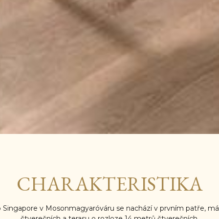
CHARAKTERISTIKA
 Singapore v Mosonmagyaróváru se nachází v prvním patře, má
čtverečních a terasu o rozloze 14 metrů čtverečních.