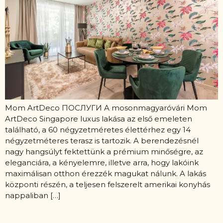
Mom ArtDeco ПОСЛУГИ A mosonmagyaróvári Mom
ArtDeco Singapore luxus lakása az első emeleten
található, a 60 négyzetméretes élettérhez egy 14
négyzetméteres terasz is tartozik. A berendezésnél
nagy hangsúlyt fektettünk a prémium minőségre, az
eleganciára, a kényelemre, illetve arra, hogy lakóink
maximálisan otthon érezzék magukat nálunk. A lakás
központi részén, a teljesen felszerelt amerikai konyhás
nappaliban […]