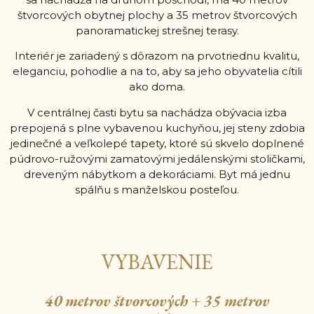
štvorcových obytnej plochy a 35 metrov štvorcových
panoramatickej strešnej terasy.
Interiér je zariadený s dôrazom na prvotriednu kvalitu,
eleganciu, pohodlie a na to, aby sa jeho obyvatelia cítili
ako doma.
V centrálnej časti bytu sa nachádza obývacia izba
prepojená s plne vybavenou kuchyňou, jej steny zdobia
jedinečné a veľkolepé tapety, ktoré sú skvelo doplnené
púdrovo-ružovými zamatovými jedálenskými stoličkami,
dreveným nábytkom a dekoráciami. Byt má jednu
spálňu s manželskou posteľou.
VYBAVENIE
40 metrov štvorcových + 35 metrov