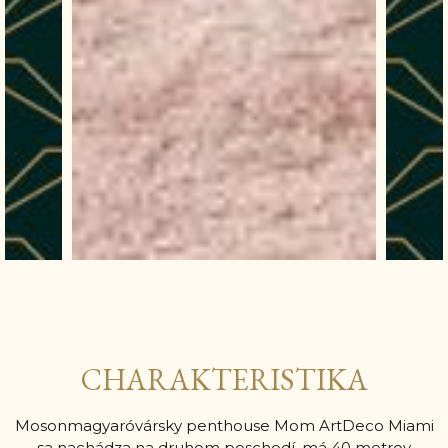
CHARAKTERISTIKA
Mosonmagyaróvársky penthouse Mom ArtDeco Miami
sa nachádza na druhom poschodí, má 40 metrov