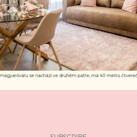
gyaróváru se nachází ve druhém patře, má 40 metrů čtvereční
SUBSCRIBE