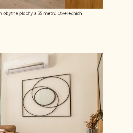
obytné plochy a 35 metrů čtverečních